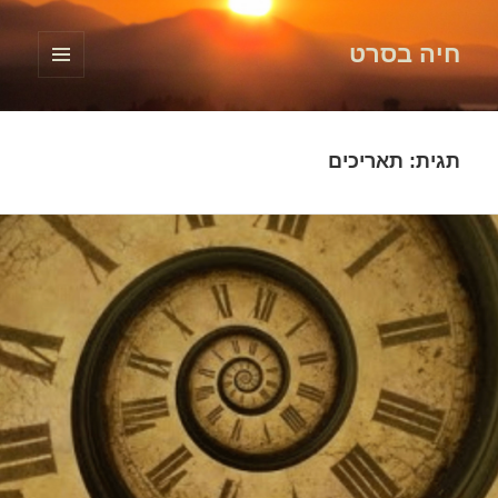
חיה בסרט
תפריטים
ווידג'טים
תגית:
תאריכים