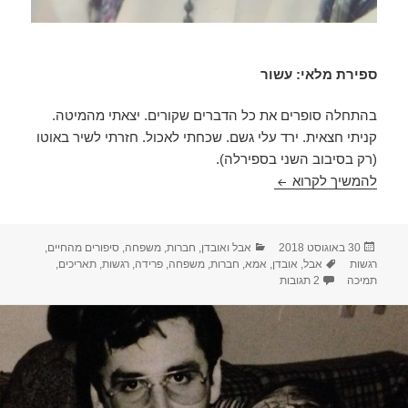
ספירת מלאי: עשור
בהתחלה סופרים את כל הדברים שקורים. יצאתי מהמיטה.
קניתי חצאית. ירד עלי גשם. שכחתי לאכול. חזרתי לשיר באוטו
(רק בסיבוב השני בספירלה).
ספירת מלאי: עשור – פוסט אורחת
להמשיך לקרוא
פורסם
קטגוריות
30 באוגוסט 2018
אבל ואובדן
,
חברות
,
משפחה
,
סיפורים מהחיים
,
בתאריך
תגיות
רגשות
אבל
,
אובדן
,
אמא
,
חברות
,
משפחה
,
פרידה
,
רגשות
,
תאריכים
,
על ספירת מלאי: עשור – פוסט אורחת
תמיכה
2 תגובות