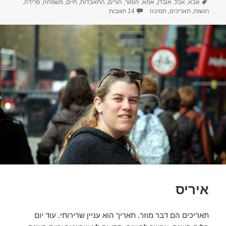
תגיות
בתאריך
אבא
,
אבל
,
אובדן
,
אמא
,
הומור
,
הורים
,
התאבדות
,
חיים
,
משפחה
,
פרידה
,
על חצי יובל
רגשות
,
תאריכים
,
תמיכה
14 תגובות
איריס
תאריכים הם דבר מוזר. תאריך הוא עניין שרירותי. עוד יום