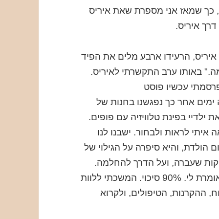
, כך שמאז אני מספרת שאת איריס
דרך איריס.
201, קצת אחרי יום ההולדת ה-38 של איריס, הרעידו ארבע מלים את הפיד
." באותו ערב התקשרתי לאיריס.
פרסמתי עכשיו פוסט
ימים אחר כך נפגשנו בחנות של
ת ילדיי בפינת טלוויזיה עם פופים.
איתי לראות ולבחור. ישבנו לנו
 הולדת, והיא סיפרה על הגילוי של
קות שעברה, ועל הדרך להחלמה.
היום כבר מדברים בעיקר על ההחלמה, היא אומרת לי. 90% סיכוי. המשכתי ללוות
, ההקרנות, הטיפולים, ולקרוא