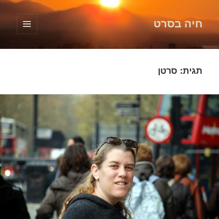
חיה בסרט
תפריטים
ווידג'טים
תגית:
סרטן