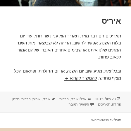
איריס
תאריכים הם דבר מוזר. תאריך הוא עניין שרירותי. עוד יום
בלוח השנה. אפשר לחשוב. הרי זה לא שבשאר ימות השנה
המתים שלנו איתנו או שבימים אחרים האובדן שלהם אמור
לכאוב פחות.
ובכל זאת, מגיע שוב יום השנה, או יום ההולדת, ופתאום הכל
איריס
מציף מחדש.
להמשיך לקרוא
פורסם
קטגוריות
תגיות
23 ביולי 2015
אבל ואובדן
,
חברות
אובדן
,
איריס
,
חברות
,
סרטן
,
בתאריך
עבור איריס
פרידה
,
תאריכים
השאירו תגובה
פועל על WordPress