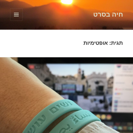
חיה בסרט
תפריטים
ווידג'טים
תגית:
אופטימיות