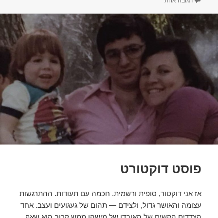
על לעצור ולהריח את הקושי
תגובה אחת
פוסט דוקטורט
אז אני דוקטור, סופית ורשמית. חכמה עם תעודות. ההתרגשות
עצומה והאושר גדול, ולצידם — תהום של געגועים ועצב. אחד
הצדדים הקשים של האובדן של מישהו ממש קרוב הוא שאף