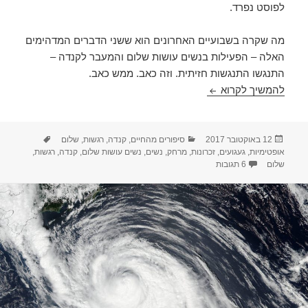
לפוסט נפרד.
מה שקרה בשבועיים האחרונים הוא ששני הדברים המדהימים
האלה – הפעילות בנשים עושות שלום והמעבר לקנדה –
התנגשו התנגשות חזיתית. וזה כאב. ממש כאב.
לעשות שלום מרחוק
להמשיך לקרוא
פורסם
קטגוריות
תגיות
12 באוקטובר 2017
סיפורים מהחיים
,
קנדה
,
רגשות
,
שלום
בתאריך
אופטימיות
,
געגועים
,
זכרונות
,
מרחק
,
נשים
,
נשים עושות שלום
,
קנדה
,
רגשות
,
על לעשות שלום מרחוק
שלום
6 תגובות