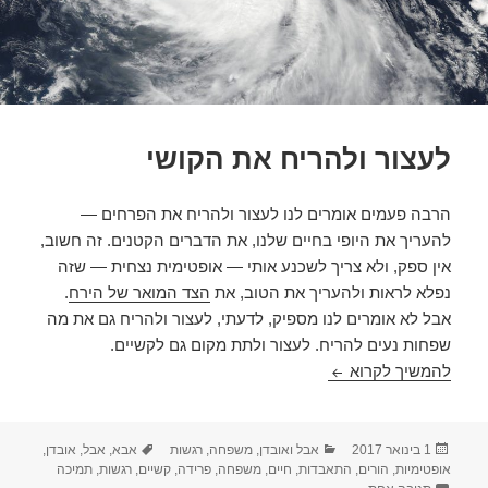
לעצור ולהריח את הקושי
הרבה פעמים אומרים לנו לעצור ולהריח את הפרחים —
להעריך את היופי בחיים שלנו, את הדברים הקטנים. זה חשוב,
אין ספק, ולא צריך לשכנע אותי — אופטימית נצחית — שזה
נפלא לראות ולהעריך את הטוב, את
הצד המואר של הירח
.
אבל לא אומרים לנו מספיק, לדעתי, לעצור ולהריח גם את מה
שפחות נעים להריח. לעצור ולתת מקום גם לקשיים.
לעצור ולהריח את הקושי
להמשיך לקרוא
פורסם
קטגוריות
תגיות
1 בינואר 2017
אבל ואובדן
,
משפחה
,
רגשות
אבא
,
אבל
,
אובדן
,
בתאריך
אופטימיות
,
הורים
,
התאבדות
,
חיים
,
משפחה
,
פרידה
,
קשיים
,
רגשות
,
תמיכה