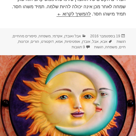
שמחה לאחר מכן אינה יכולה להיות שלמה. תמיד משהו חסר.
פוסט דוקטורט
תמיד מישהו חסר.
להמשיך לקרוא
פורסם
קטגוריות
19 בספטמבר 2016
אבל ואובדן
,
אקדמי
,
משפחה
,
סיפורים מהחיים
,
בתאריך
תגיות
רגשות
אבא
,
אבל
,
אובדן
,
אופטימיות
,
אמא
,
דוקטורט
,
הורים
,
זכרונות
,
על פוסט דוקטורט
חיים
,
משפחה
,
רגשות
9 תגובות