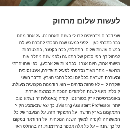
לעשות שלום מרחוק
שני דברים מדהימים קרו לי בשנה האחרונה. על אחד מהם
כבר כתבתי כאן
– לפני כמעט שנה הפכתי לחברה פעילה
ב
נשים עושות שלום
. התחלתי, ככה בקטנה, בהצטרפות
לניהול
דף הפייסבוק של התנועה
(לפני שנה ניהלה אותו
מישהי אחת, היום אנחנו כבר צוות של ארבע), וכפי שהוזהרתי
מראש – מהר מאוד נסחפתי לפעילות אדירה, אינטנסיבית
ומעוררת השראה בכל יום ובכל רחבי הארץ. הדבר השני
שקרה לי – לא פחות מדהים – הוא הזדמנות מקצועית מעולה:
קיבלתי מינוי לשנת הלימודים הנוכחית כמרצה אורחת
באוניברסיטת יורק בטורונטו, קנדה (באנגלית זה נשמע טוב
יותר: Visiting Assistant Professor). כך יצא שבאמצע הקיץ
התמקמנו בארץ חדשה. על התפקיד הזה, על המעבר של כל
המשפחה לקנדה למשך השנה הנוכחית, על ההוראה במקום
כל כך שונה – על כל אלה אספר בהזדמנות. זה בהחלט ראוי