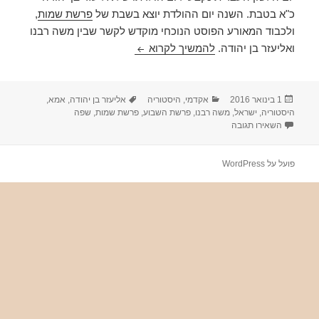
כ"א בטבת. השנה יום ההולדת יוצא בשבת של
פרשת שמות
,
ולכבוד המאורע הפוסט הנוכחי מוקדש לקשר שבין משה רבנו
פרשת שמות פוגשת את יום הלשון
ואליעזר בן יהודה.
להמשיך לקרוא
פורסם
קטגוריות
תגיות
1 בינואר 2016
אקדמי
,
היסטוריה
אליעזר בן יהודה
,
אמא
,
בתאריך
היסטוריה
,
ישראל
,
משה רבנו
,
פרשת השבוע
,
פרשת שמות
,
שפה
עבור פרשת שמות פוגשת את יום הלשון העברית
השאירו תגובה
פועל על WordPress